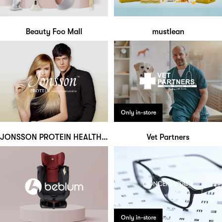
Beauty Foo Mall
mustlean
Only in-store
JONSSON PROTEIN HEALTHY HAIR GROWTH
Vet Partners
Only in-store