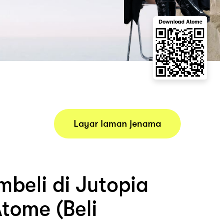
Download Atome
Layar laman jenama
beli di Jutopia
tome (Beli