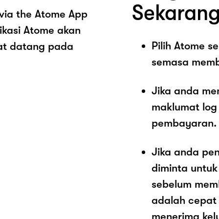
Sekarang
 via the Atome App
ikasi Atome akan
Pilih Atome 
at datang pada
semasa memb
Jika anda me
maklumat log
pembayaran.
Jika anda pe
diminta untu
sebelum memb
adalah cepat
menerima kel