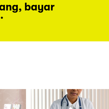
rang, bayar
.