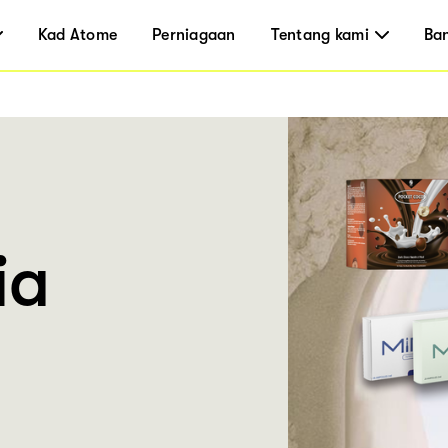
Kad Atome
Perniagaan
Tentang kami
Ba
ia