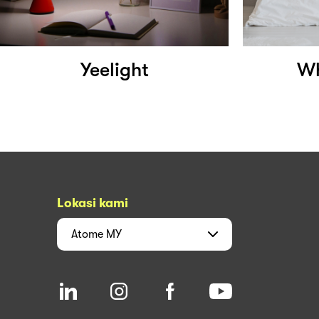
Yeelight
Wh
Lokasi kami
Atome
MY