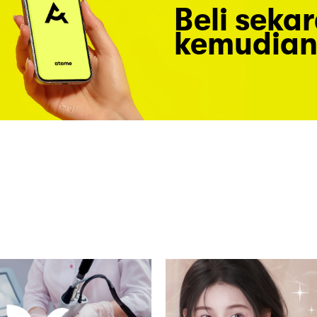
Beli seka
kemudian