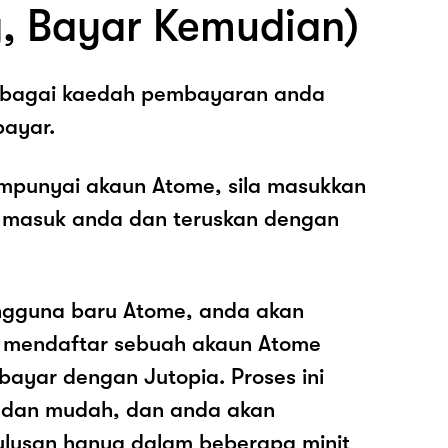
, Bayar Kemudian)
sebagai kaedah pembayaran anda
ayar.
mpunyai akaun Atome, sila masukkan
 masuk anda dan teruskan dengan
ngguna baru Atome, anda akan
k mendaftar sebuah akaun Atome
ayar dengan Jutopia. Proses ini
 dan mudah, dan anda akan
ulusan hanya dalam beberapa minit