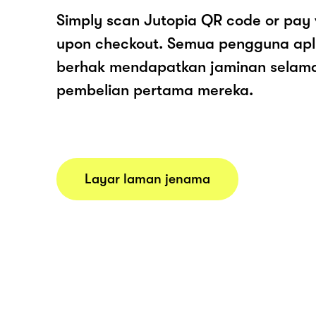
Simply scan Jutopia QR code or pay
upon checkout. Semua pengguna apl
berhak mendapatkan jaminan selam
pembelian pertama mereka.
Layar laman jenama