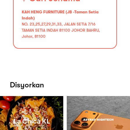
KAH HENG FURNITURE (JB -Taman Setia
Indah)
NO. 23,25,27,29,31,33, JALAN SETIA 7/16
TAMAN SETIA INDAH 81100 JOHOR BAHRU,
Johor, 81100
Disyorkan