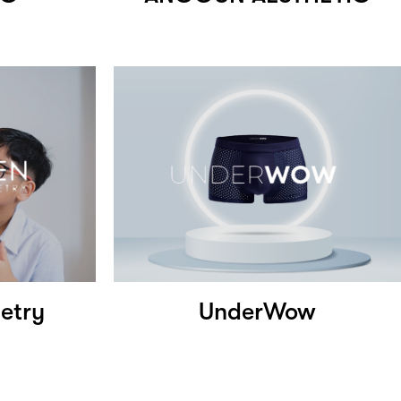
etry
UnderWow