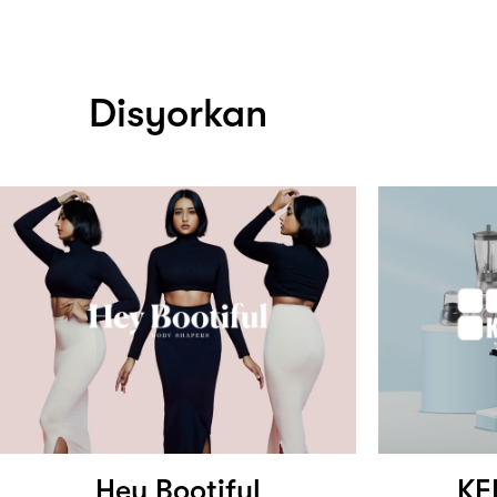
Disyorkan
Hey Bootiful
KE