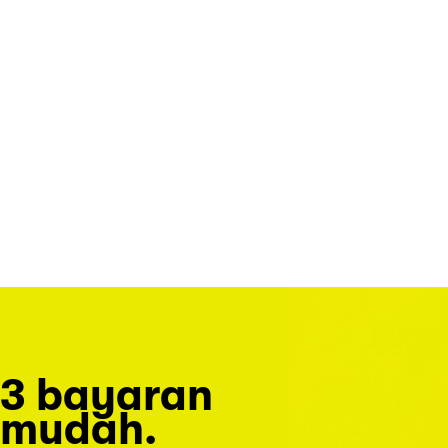
3 bayaran
mudah.