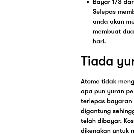
Bayar 1/3 dar
Selepas memb
anda akan me
membuat dua 
hari.
Tiada yu
Atome tidak men
apa pun yuran pe
terlepas bayaran
digantung sehing
telah dibayar. K
dikenakan untuk 