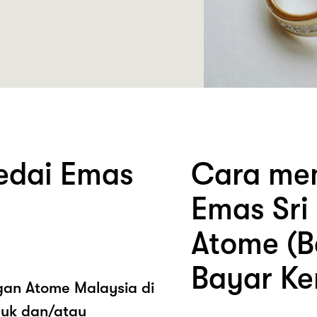
edai Emas
Cara mem
Emas Sri
Atome (B
Bayar Ke
ngan Atome Malaysia di
duk dan/atau