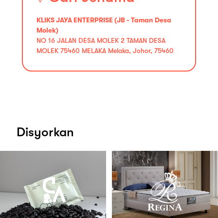
KLIKS JAYA ENTERPRISE (JB - Taman Desa
Molek)
NO 16 JALAN DESA MOLEK 2 TAMAN DESA
MOLEK 75460 MELAKA Melaka, Johor, 75460
Disyorkan