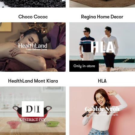
Choco Cococ
Regina Home Decor
Only in-store
HealthLand Mont Kiara
HLA