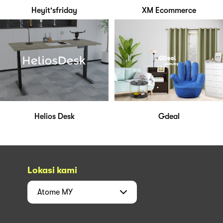
Heyit'sfriday
XM Ecommerce
Helios Desk
Gdeal
Lokasi kami
Atome
MY