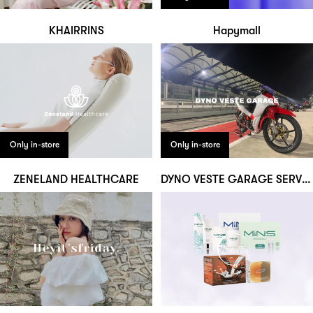
KHAIRRINS
Hapymall
Only in-store
Only in-store
ZENELAND HEALTHCARE
DYNO VESTE GARAGE SERVICE CENTRE