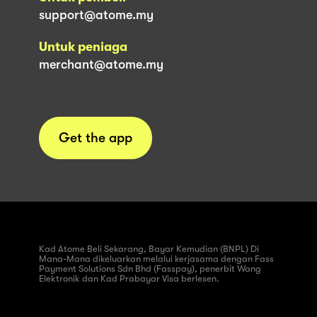
support@atome.my
Untuk peniaga
merchant@atome.my
Get the app
Kad Atome Beli Sekarang, Bayar Kemudian (BNPL) Di
Mana-Mana dikeluarkan melalui kerjasama dengan Fass
Payment Solutions Sdn Bhd (Fasspay), penerbit Wang
Elektronik dan Kad Prabayar Visa berlesen.