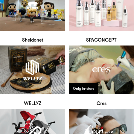
Sheldonet
SPACONCEPT
Only in-store
WELLYZ
Cres