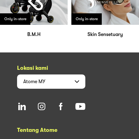
Only in-store
Only in-store
B.M.H
Skin Sensetuary
Lokasi kami
Atome
MY
Tentang Atome