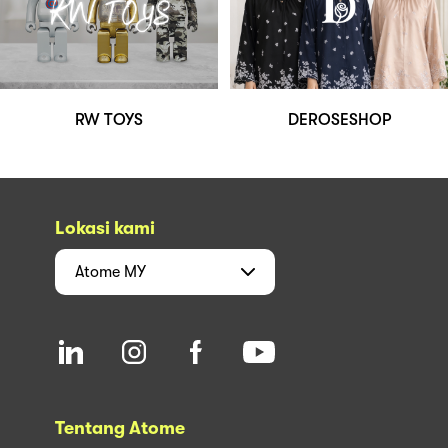
RW TOYS
DEROSESHOP
Lokasi kami
Atome
MY
Tentang Atome