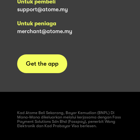
Untuk pembeli
support@atome.my
Untuk peniaga
merchant@atome.my
Get the app
Kad Atome Beli Sekarang, Bayar Kemudian (BNPL) Di
Mana-Mana dikeluarkan melalui kerjasama dengan Fass
Payment Solutions Sdn Bhd (Fasspay), penerbit Wang
Elektronik dan Kad Prabayar Visa berlesen.