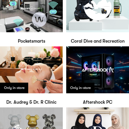
Pocketsmarts
Coral Dive and Recreation
Only in-store
Only in-store
Dr. Audrey & Dr. R Clinic
Aftershock PC