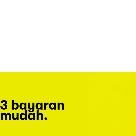
3 bayaran
mudah.