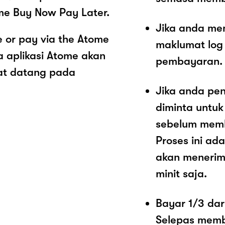
me Buy Now Pay Later.
Jika anda me
 or pay via the Atome
maklumat log
 aplikasi Atome akan
pembayaran.
at datang pada
Jika anda pe
diminta untu
sebelum memb
Proses ini a
akan menerim
minit saja.
Bayar 1/3 dar
Selepas memb