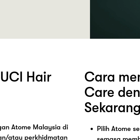
UCI Hair
Cara mem
Care den
Sekarang
ngan Atome Malaysia di
Pilih Atome 
an/atau perkhidmatan
semasa memb