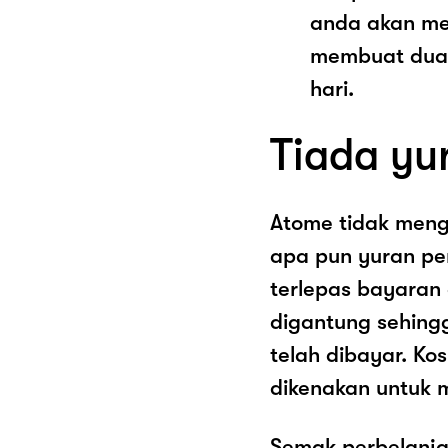
anda akan me
membuat dua 
hari.
Tiada yu
Atome tidak men
apa pun yuran pe
terlepas bayaran
digantung sehing
telah dibayar. K
dikenakan untuk 
Semak perbelanja