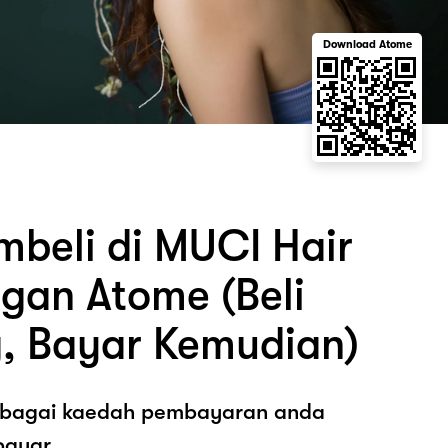
Download Atome
beli di MUCI Hair
gan Atome (Beli
, Bayar Kemudian)
sebagai kaedah pembayaran anda
ayar.