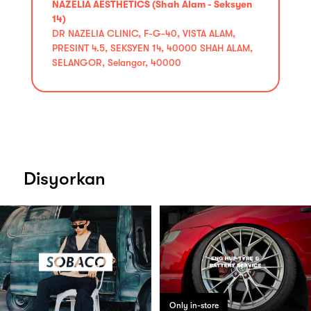
NAZELIA AESTHETICS (Shah Alam - Seksyen
14)
DR NAZELIA CLINIC, F-G-40, VISTA ALAM,
PRESINT 4.5, SEKSYEN 14, 40000 SHAH ALAM,
SELANGOR, Selangor, 40000
Disyorkan
Only in-store