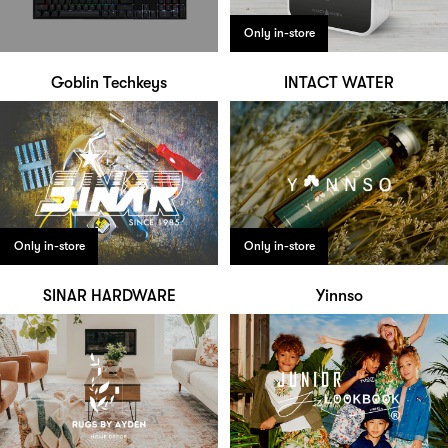
Only in-store
Goblin Techkeys
INTACT WATER
Only in-store
Only in-store
SINAR HARDWARE
Yinnso