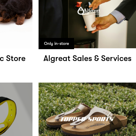
Only in-store
c Store
Algreat Sales & Services