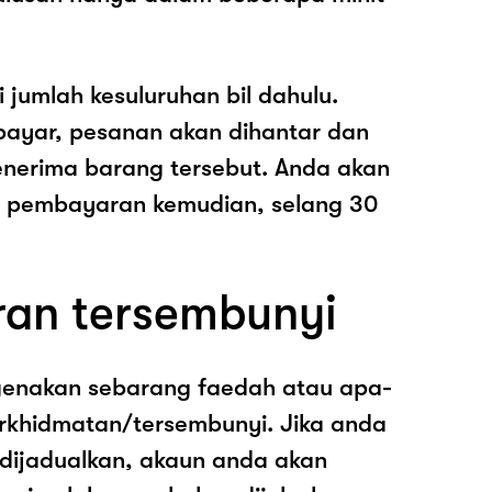
i jumlah kesuluruhan bil dahulu.
ayar, pesanan akan dihantar dan
nerima barang tersebut. Anda akan
pembayaran kemudian, selang 30
ran tersembunyi
genakan sebarang faedah atau apa-
rkhidmatan/tersembunyi. Jika anda
 dijadualkan, akaun anda akan