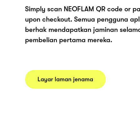
Simply scan NEOFLAM QR code or pa
upon checkout. Semua pengguna apl
berhak mendapatkan jaminan selam
pembelian pertama mereka.
Layar laman jenama