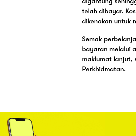
digantung sehing
telah dibayar. K
dikenakan untuk 
Semak perbelanja
bayaran melalui a
maklumat lanjut, 
Perkhidmatan.