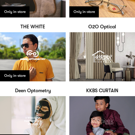
Only in-store
Only in-store
THE WHITE
O2O Optical
Only in-store
Deen Optometry
KKBS CURTAIN