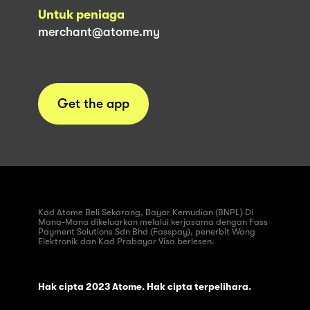
Untuk peniaga
merchant@atome.my
Get the app
Kad Atome Beli Sekarang, Bayar Kemudian (BNPL) Di
Mana-Mana dikeluarkan melalui kerjasama dengan Fass
Payment Solutions Sdn Bhd (Fasspay), penerbit Wang
Elektronik dan Kad Prabayar Visa berlesen.
Hak cipta 2023 Atome. Hak cipta terpelihara.