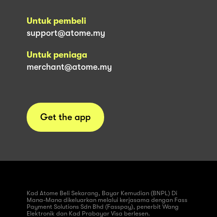
Untuk pembeli
support@atome.my
Untuk peniaga
merchant@atome.my
Get the app
Kad Atome Beli Sekarang, Bayar Kemudian (BNPL) Di
Mana-Mana dikeluarkan melalui kerjasama dengan Fass
Payment Solutions Sdn Bhd (Fasspay), penerbit Wang
Elektronik dan Kad Prabayar Visa berlesen.