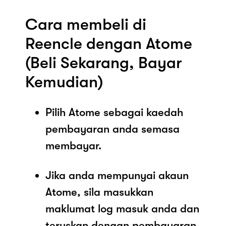
Cara membeli di
Reencle dengan Atome
(Beli Sekarang, Bayar
Kemudian)
Pilih Atome sebagai kaedah
pembayaran anda semasa
membayar.
Jika anda mempunyai akaun
Atome, sila masukkan
maklumat log masuk anda dan
teruskan dengan pembayaran.