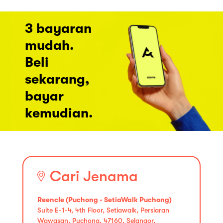
3 bayaran
mudah.
Beli
sekarang,
bayar
kemudian.
Cari Jenama
Reencle (Puchong - SetiaWalk Puchong)
Suite E-1-4, 4th Floor, Setiawalk, Persiaran
Wawasan, Puchong, 47160, Selangor,