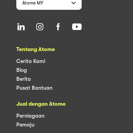
Atome
MY
Tentang Atome
Cerita Kami
Blog
Berita
Pusat Bantuan
Jual dengan Atome
Perniagaan
Pemaju