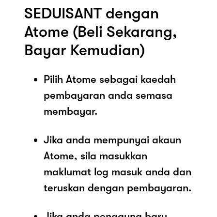
SEDUISANT dengan
Atome (Beli Sekarang,
Bayar Kemudian)
Pilih Atome sebagai kaedah
pembayaran anda semasa
membayar.
Jika anda mempunyai akaun
Atome, sila masukkan
maklumat log masuk anda dan
teruskan dengan pembayaran.
Jika anda pengguna baru