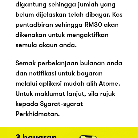
digantung sehingga jumlah yang
belum dijelaskan telah dibayar. Kos
pentadbiran sehingga RM30 akan
dikenakan untuk mengaktifkan
semula akaun anda.
Semak perbelanjaan bulanan anda
dan notifikasi untuk bayaran
melalui aplikasi mudah alih Atome.
Untuk maklumat lanjut, sila rujuk
kepada Syarat-syarat
Perkhidmatan.
3 bayaran