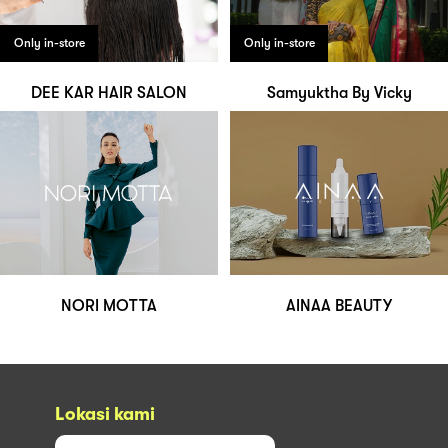
Only in-store
Only in-store
DEE KAR HAIR SALON
Samyuktha By Vicky
NORI MOTTA
AINAA BEAUTY
Lokasi kami