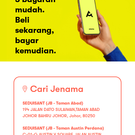
mudah.
Beli
sekarang,
bayar
kemudian.
Cari Jenama
SEDUISANT (JB - Taman Abad)
194 JALAN DATO SULAIMAN,TAMAN ABAD
JOHOR BAHRU JOHOR, Johor, 80250
SEDUISANT (JB - Taman Austin Perdana)
C-01-G AUSTIN V SQUARE,JALAN AUSTIN