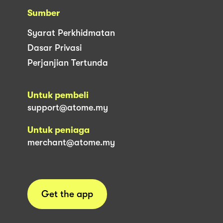
Sumber
Syarat Perkhidmatan
Dasar Privasi
Perjanjian Tertunda
Untuk pembeli
support@atome.my
Untuk peniaga
merchant@atome.my
Get the app