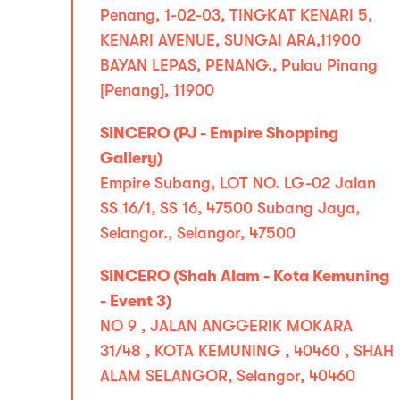
Penang, 1-02-03, TINGKAT KENARI 5,
KENARI AVENUE, SUNGAI ARA,11900
BAYAN LEPAS, PENANG., Pulau Pinang
[Penang], 11900
SINCERO (PJ - Empire Shopping
Gallery)
Empire Subang, LOT NO. LG-02 Jalan
SS 16/1, SS 16, 47500 Subang Jaya,
Selangor., Selangor, 47500
SINCERO (Shah Alam - Kota Kemuning
- Event 3)
NO 9 , JALAN ANGGERIK MOKARA
31/48 , KOTA KEMUNING , 40460 , SHAH
ALAM SELANGOR, Selangor, 40460