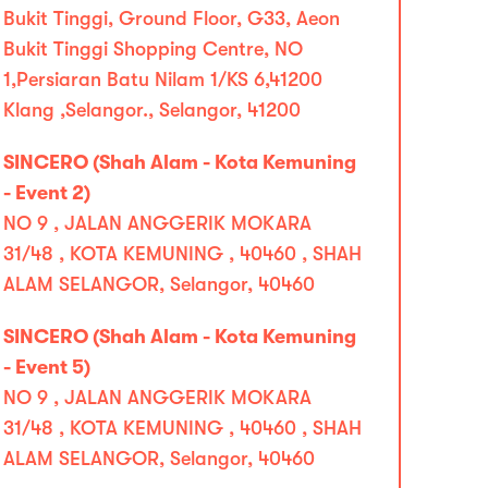
Bukit Tinggi, Ground Floor, G33, Aeon
Bukit Tinggi Shopping Centre, NO
1,Persiaran Batu Nilam 1/KS 6,41200
Klang ,Selangor., Selangor, 41200
SINCERO (Shah Alam - Kota Kemuning
- Event 2)
NO 9 , JALAN ANGGERIK MOKARA
31/48 , KOTA KEMUNING , 40460 , SHAH
ALAM SELANGOR, Selangor, 40460
SINCERO (Shah Alam - Kota Kemuning
- Event 5)
NO 9 , JALAN ANGGERIK MOKARA
31/48 , KOTA KEMUNING , 40460 , SHAH
ALAM SELANGOR, Selangor, 40460