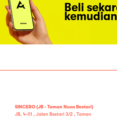
Beli seka
kemudian
SINCERO (JB - Taman Nusa Bestari)
JB, 4-01 , Jalan Bestari 3/2 , Taman