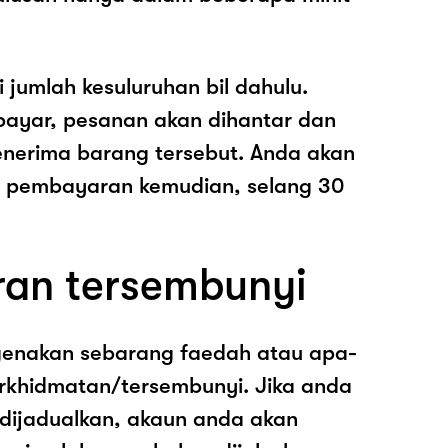
i jumlah kesuluruhan bil dahulu.
ayar, pesanan akan dihantar dan
nerima barang tersebut. Anda akan
pembayaran kemudian, selang 30
ran tersembunyi
genakan sebarang faedah atau apa-
rkhidmatan/tersembunyi. Jika anda
 dijadualkan, akaun anda akan