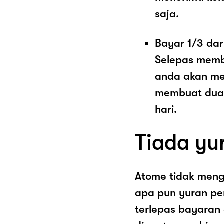
saja.
Bayar 1/3 dar
Selepas memb
anda akan me
membuat dua 
hari.
Tiada yu
Atome tidak men
apa pun yuran pe
terlepas bayaran