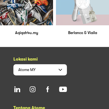
Aqiqah4u.my
Berlanco & Viaila
Lokasi kami
Atome
MY
Tentang Atome