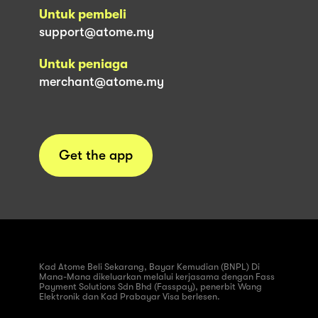
Untuk pembeli
support@atome.my
Untuk peniaga
merchant@atome.my
Get the app
Kad Atome Beli Sekarang, Bayar Kemudian (BNPL) Di
Mana-Mana dikeluarkan melalui kerjasama dengan Fass
Payment Solutions Sdn Bhd (Fasspay), penerbit Wang
Elektronik dan Kad Prabayar Visa berlesen.