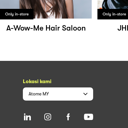
Only in-store
Only in-store
A-Wow-Me Hair Saloon
JH
Lokasi kami
Atome
MY