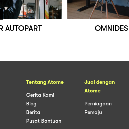
R AUTOPART
OMNIDES
Tentang Atome
Jual dengan
Atome
Cerita Kami
Blog
Perniagaan
Berita
Pemaju
Pusat Bantuan