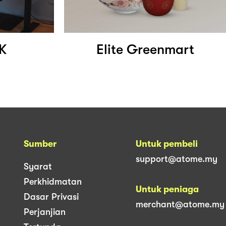
K
Elite Greenmart
Sumber
Untuk pembeli
support@atome.my
Syarat
Perkhidmatan
Untuk peniaga
Dasar Privasi
merchant@atome.my
Perjanjian