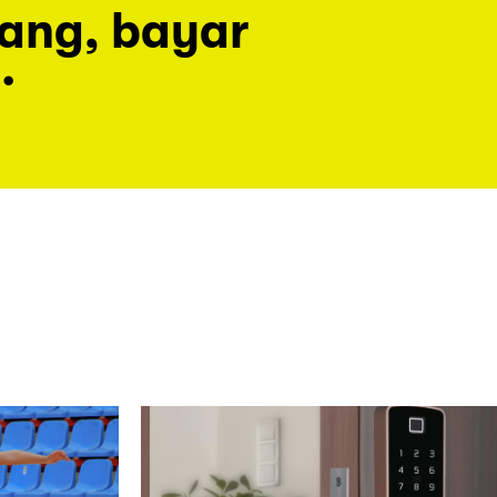
rang, bayar
.