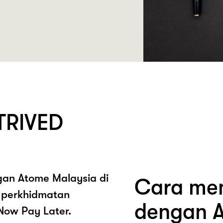
TRIVED
ngan Atome Malaysia di
Cara mem
 perkhidmatan
dengan A
Now Pay Later.