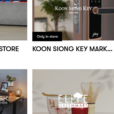
Only in-store
 STORE
KOON SIONG KEY MARKETING