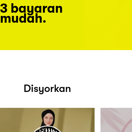
3 bayaran
mudah.
Disyorkan