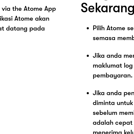
Sekarang
 via the Atome App
ikasi Atome akan
Pilih Atome 
at datang pada
semasa memb
Jika anda me
maklumat log
pembayaran.
Jika anda pe
diminta untu
sebelum memb
adalah cepat
menerima kel