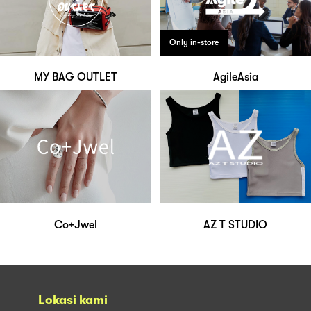
Only in-store
MY BAG OUTLET
AgileAsia
Co+Jwel
AZ T STUDIO
Lokasi kami