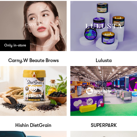
Only in-store
Carny.W Beaute Brows
Lulusta
Hishin DietGrain
SUPERPARK