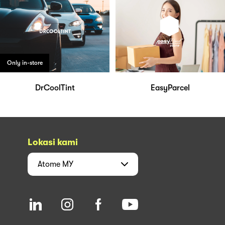
Only in-store
DrCoolTint
EasyParcel
Lokasi kami
Atome
MY