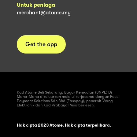
Untuk peniaga
merchant@atome.my
Get the app
Kad Atome Beli Sekarang, Bayar Kemudian (BNPL) Di
Mana-Mana dikeluarkan melalui kerjasama dengan Fass
Payment Solutions Sdn Bhd (Fasspay), penerbit Wang
Elektronik dan Kad Prabayar Visa berlesen.
Hak cipta 2023 Atome. Hak cipta terpelihara.