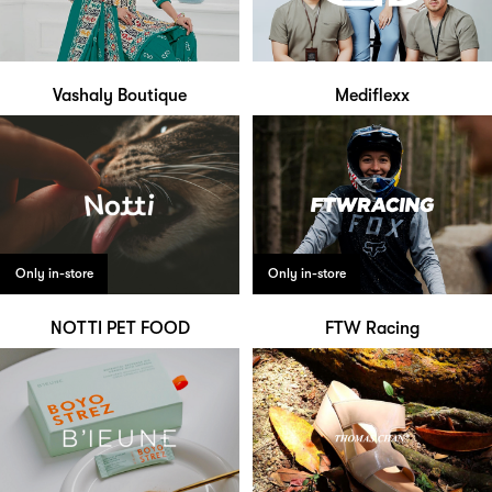
Vashaly Boutique
Mediflexx
Only in-store
Only in-store
NOTTI PET FOOD
FTW Racing