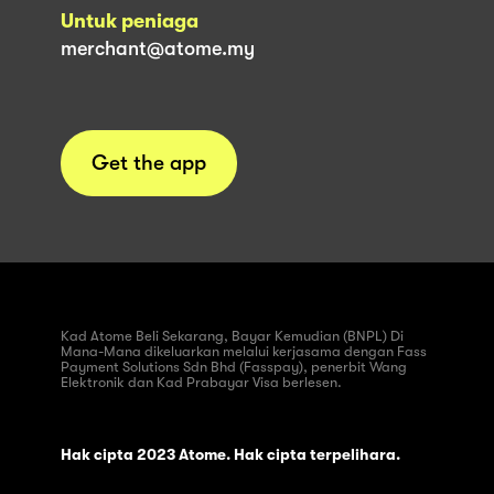
Untuk peniaga
merchant@atome.my
Get the app
Kad Atome Beli Sekarang, Bayar Kemudian (BNPL) Di
Mana-Mana dikeluarkan melalui kerjasama dengan Fass
Payment Solutions Sdn Bhd (Fasspay), penerbit Wang
Elektronik dan Kad Prabayar Visa berlesen.
Hak cipta 2023 Atome. Hak cipta terpelihara.