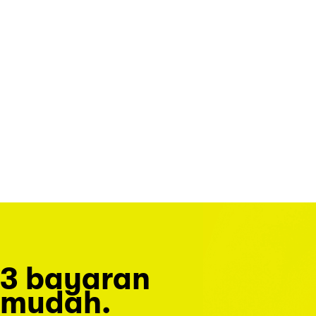
3 bayaran
mudah.