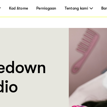
Kad Atome
Perniagaan
Tentang kami
Ba
dedown
dio