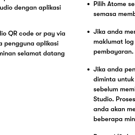
Pilih Atome 
dio dengan aplikasi
semasa memb
Jika anda me
io QR code or pay via
maklumat log
 pengguna aplikasi
pembayaran.
minan selamat datang
Jika anda pe
diminta untu
sebelum mem
Studio. Prose
anda akan me
beberapa mini