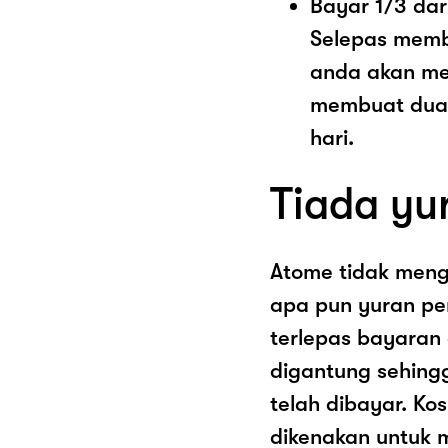
Bayar 1/3 dar
Selepas memb
anda akan me
membuat dua 
hari.
Tiada yu
Atome tidak men
apa pun yuran pe
terlepas bayaran
digantung sehing
telah dibayar. K
dikenakan untuk 