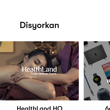
Disyorkan
HealthLand HQ
6