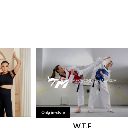
Only in-store
W.T.F