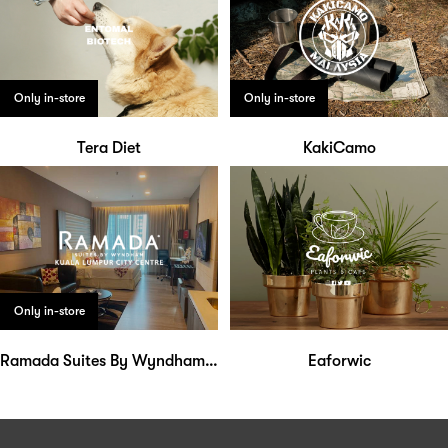
Only in-store
Only in-store
Tera Diet
KakiCamo
Only in-store
Ramada Suites By Wyndham KLCC
Eaforwic