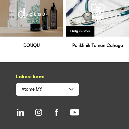
Only in-store
DOUQU
Poliklinik Taman Cahaya
Lokasi kami
Atome
MY