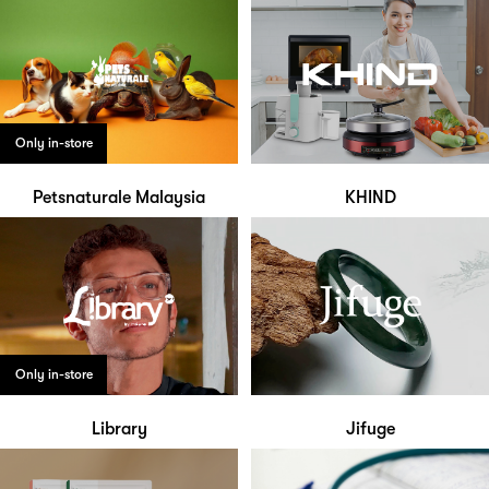
Only in-store
Petsnaturale Malaysia
KHIND
Only in-store
Library
Jifuge