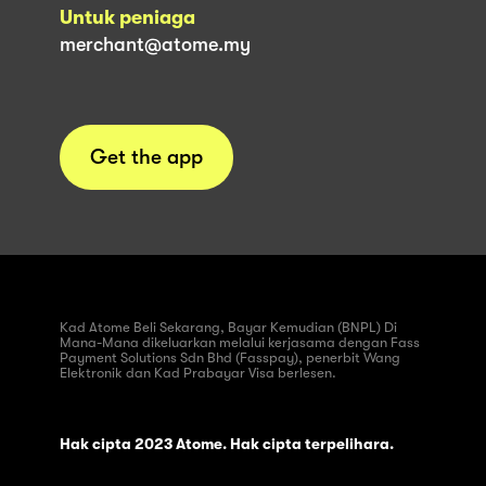
Untuk peniaga
merchant@atome.my
Get the app
Kad Atome Beli Sekarang, Bayar Kemudian (BNPL) Di
Mana-Mana dikeluarkan melalui kerjasama dengan Fass
Payment Solutions Sdn Bhd (Fasspay), penerbit Wang
Elektronik dan Kad Prabayar Visa berlesen.
Hak cipta 2023 Atome. Hak cipta terpelihara.