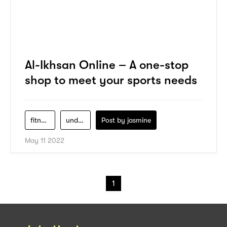
Al-Ikhsan Online – A one-stop
shop to meet your sports needs
fitness
under-armour
Post by
jasmine
May 11 2022
1