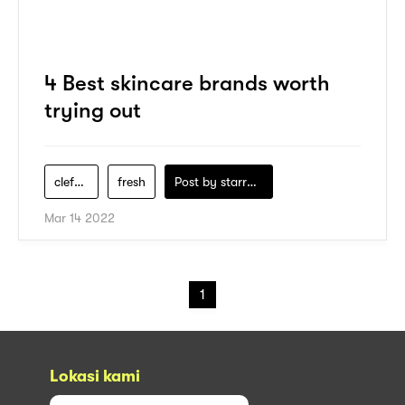
4 Best skincare brands worth
trying out
clef-skincare
fresh
Post by
starry1989
Mar 14 2022
1
Lokasi kami