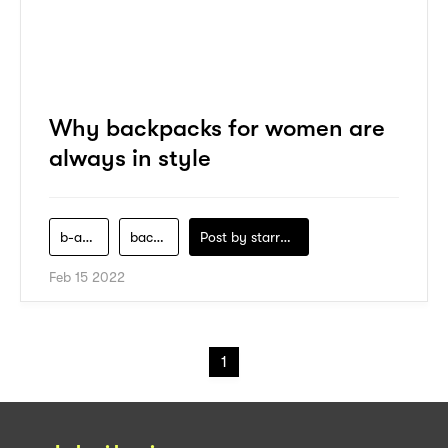
Why backpacks for women are
always in style
b-adore
backpack
Post by
starry1989
Feb 15 2022
1