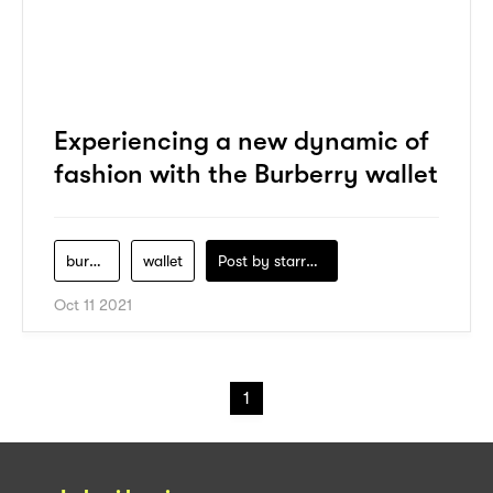
Experiencing a new dynamic of
fashion with the Burberry wallet
burberry
wallet
Post by
starry1989
Oct 11 2021
1