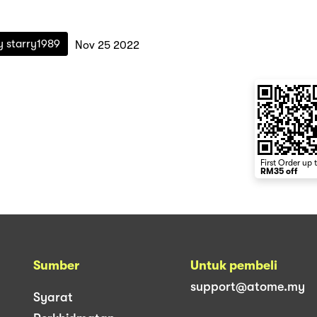
by
starry1989
Nov 25 2022
First Order up 
RM35 off
Sumber
Untuk pembeli
support@atome.my
Syarat