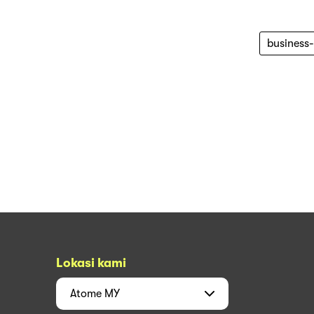
business
Lokasi kami
Atome
MY