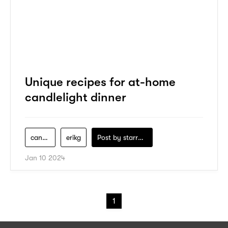
Unique recipes for at-home
candlelight dinner
candlelight-dinner
erikg
Post by
starry1989
Jan 10 2024
1