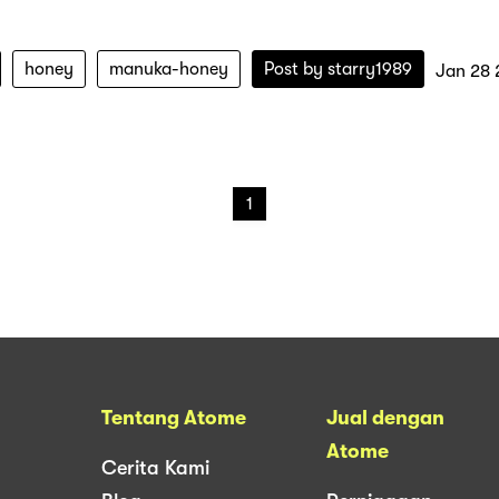
honey
manuka-honey
Post by
starry1989
Jan 28
1
Tentang Atome
Jual dengan
Atome
Cerita Kami