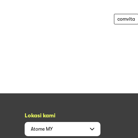
comvita
Lokasi kami
Atome
MY