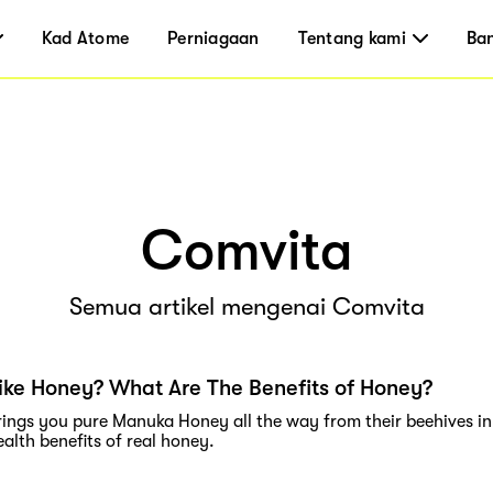
Kad Atome
Perniagaan
Tentang kami
Ba
Comvita
Semua artikel mengenai Comvita
ike Honey? What Are The Benefits of Honey?
ings you pure Manuka Honey all the way from their beehives in 
ealth benefits of real honey.