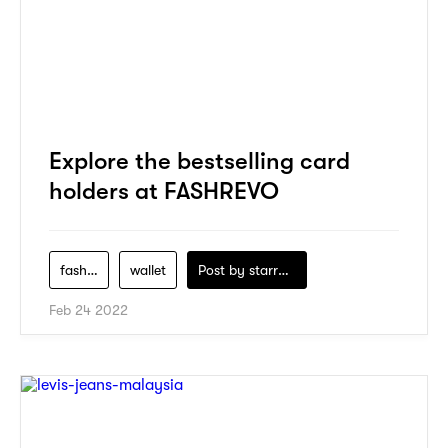
Explore the bestselling card
holders at FASHREVO
fashrevo
wallet
Post by
starry1989
Feb 24 2022