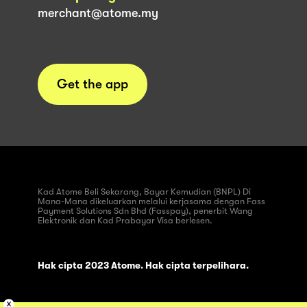
merchant@atome.my
Get the app
Kad Atome Beli Sekarang, Bayar Kemudian (BNPL) Di
Mana-Mana dikeluarkan melalui kerjasama dengan Fass
Payment Solutions Sdn Bhd (Fasspay), penerbit Wang
Elektronik dan Kad Prabayar Visa berlesen.
Hak cipta 2023 Atome. Hak cipta terpelihara.