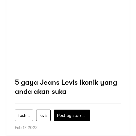
5 gaya Jeans Levis ikonik yang
anda akan suka
fashrevo
levis
Post by
starry1989
Feb 17 2022