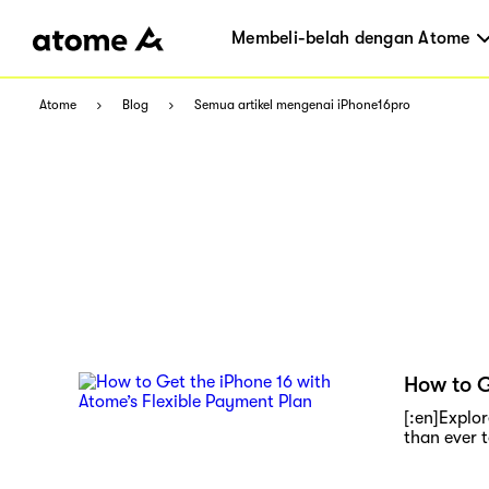
Membeli-belah dengan Atome
Atome
Blog
Semua artikel mengenai iPhone16pro
How to G
[:en]Explo
than ever t