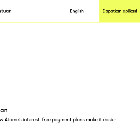
ntuan
English
Dapatkan aplikasi
lan
w Atome’s interest-free payment plans make it easier