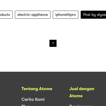
oducts
electric-appliance
iphone16pro
Post by
alyss
1
Tentang Atome
Jual dengan
Atome
Cerita Kami