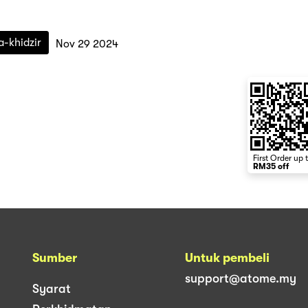
a-khidzir
Nov 29 2024
First Order up 
RM35 off
Sumber
Untuk pembeli
support@atome.my
Syarat