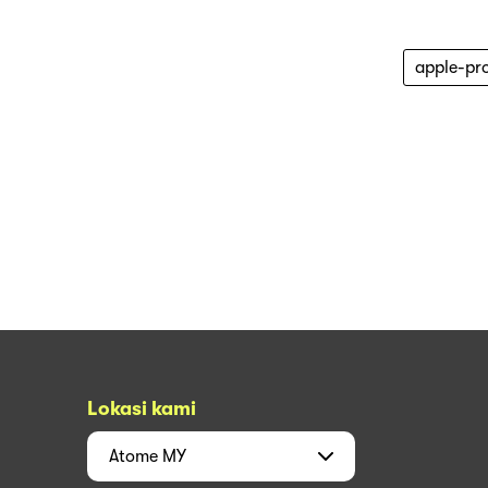
apple-pr
Lokasi kami
Atome
MY