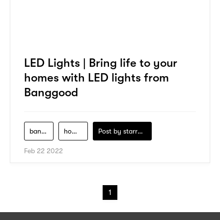
LED Lights | Bring life to your
homes with LED lights from
Banggood
banggood
home-decor
Post by
starry1989
Feb 22 2022
1