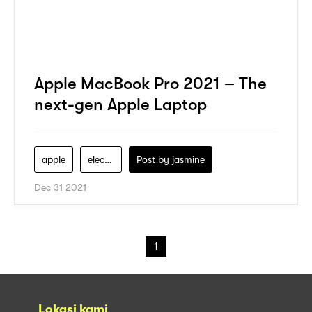
Apple MacBook Pro 2021 – The
next-gen Apple Laptop
apple
electronics
Post by
jasmine
Dec 31 2021
1
Lokasi kami