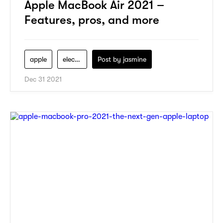
Apple MacBook Air 2021 –
Features, pros, and more
apple
electronics
Post by
jasmine
Dec 31 2021