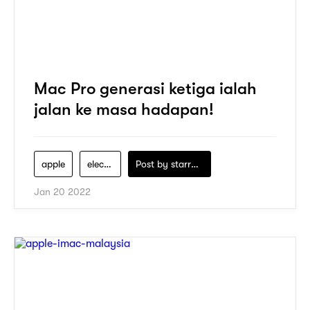
Mac Pro generasi ketiga ialah
jalan ke masa hadapan!
apple
electronics
Post by
starry1989
Jan 20 2022