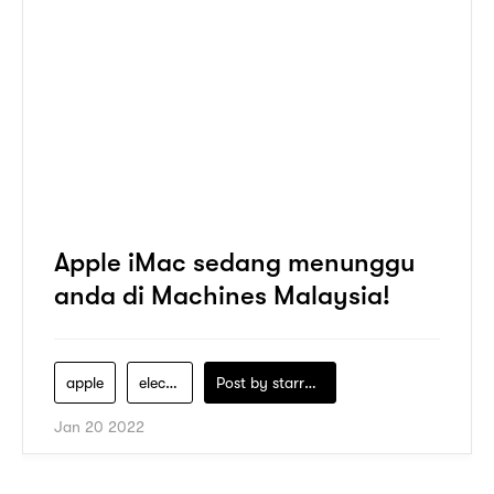
Apple iMac sedang menunggu
anda di Machines Malaysia!
apple
electronics
Post by
starry1989
Jan 20 2022