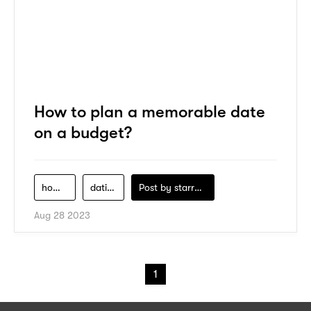
How to plan a memorable date
on a budget?
home-decor
dating
Post by
starry1989
Aug 28 2023
1