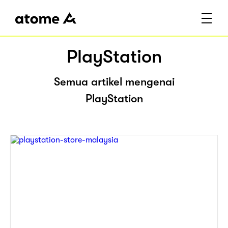
PlayStation
Semua artikel mengenai
PlayStation