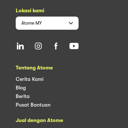
Lokasi kami
Atome
MY
Tentang Atome
Cerita Kami
Blog
Berita
Pusat Bantuan
Jual dengan Atome