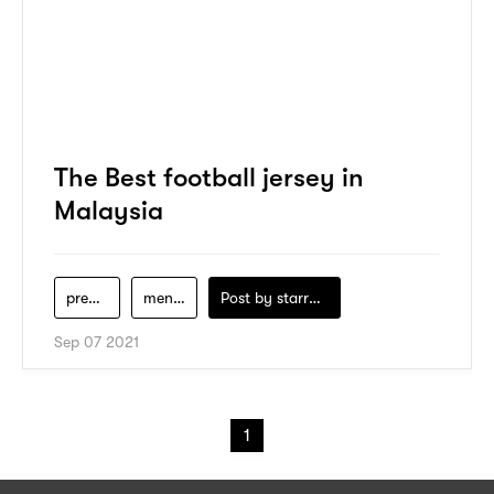
The Best football jersey in
Malaysia
premier-football
men-clothing
Post by
starry1989
Sep 07 2021
1