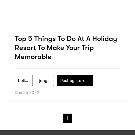
Top 5 Things To Do At A Holiday
Resort To Make Your Trip
Memorable
holiday-resort
jungle-trekking
Post by
starry1989
Dec 26 2022
1