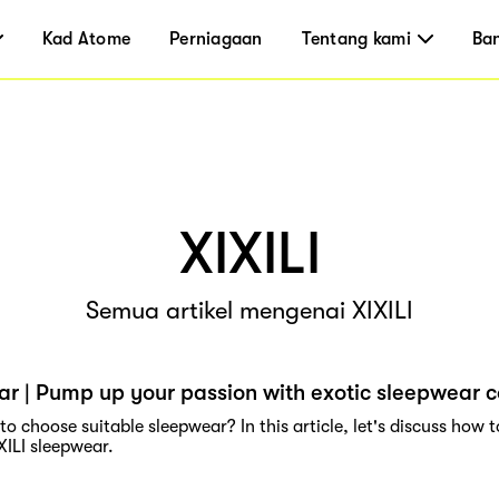
Kad Atome
Perniagaan
Tentang kami
Ba
XIXILI
Semua artikel mengenai XIXILI
r | Pump up your passion with exotic sleepwear co
 choose suitable sleepwear? In this article, let's discuss how 
XILI sleepwear.