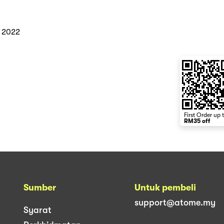
4 2022
First Order up 
RM35 off
Sumber
Untuk pembeli
support@atome.my
Syarat