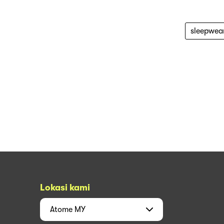
sleepwea
Lokasi kami
Atome
MY