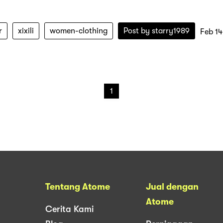
r
xixili
women-clothing
Post by
starry1989
Feb 1
1
Tentang Atome
Jual dengan
Atome
Cerita Kami