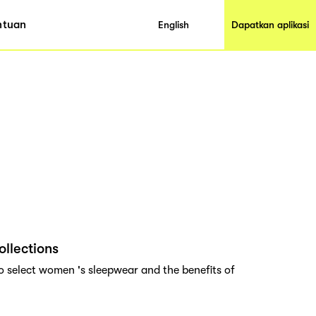
ntuan
English
Dapatkan aplikasi
llections
to select women 's sleepwear and the benefits of