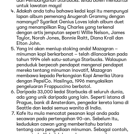
dan Pembangunan Starbucks. Anda boleh mendaftar
untuk lawatan maya!
Adakah anda tahu bahawa kedai kopi itu mempunyai
lapan album pemenang Anugerah Grammy dengan
namanya? Syarikat Genius Loves ialah album duet
yang menampilkan Ray Charles yang terkenal
dengan artis jemputan seperti Willie Nelson, James
Taylor, Norah Jones, Bonnie Raitt, Diana Krall dan
Elton John.
Yang ini akan meniup stoking anda! Mazagran –
minuman kopi berkarbonat – telah dilancarkan pada
tahun 1994 oleh satu-satunya Starbucks. Walaupun
penduduk berpecah pendapat mengenai pendapat
mereka tentang minuman inovatif, Mazagran
membawa kepada Perkongsian Kopi Amerika Utara
dengan PepsiCo. Hasilnya, 1996 menyaksikan
pengeluaran Frappuccino berbotol.
Daripada 33,000 kedai Starbucks di seluruh dunia,
ada yang unik daripada yang lain. Seperti istana di
Prague, bank di Amsterdam, pengedar kereta lama di
Seattle dan kedai semua wanita di India.
Kafe itu mula mencatat pesanan kopi anda pada
secawan pada pertengahan 90-an. Sebelum itu,
kedudukan cawan yang memberitahu barista
tentang cara penyediaan minuman. Sebagai contoh,