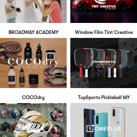
BROADWAY ACADEMY
Window Film Tint Creative
COCOdry
TopSports Pickleball MY