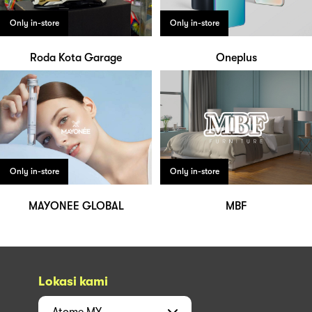
Only in-store
Only in-store
Roda Kota Garage
Oneplus
Only in-store
Only in-store
MAYONEE GLOBAL
MBF
Lokasi kami
Atome
MY