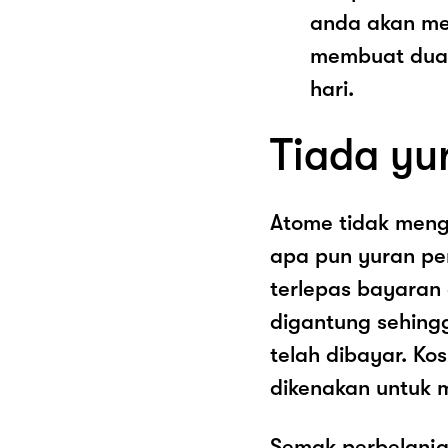
anda akan me
membuat dua 
hari.
Tiada yu
Atome tidak men
apa pun yuran pe
terlepas bayaran
digantung sehing
telah dibayar. K
dikenakan untuk 
Semak perbelanja