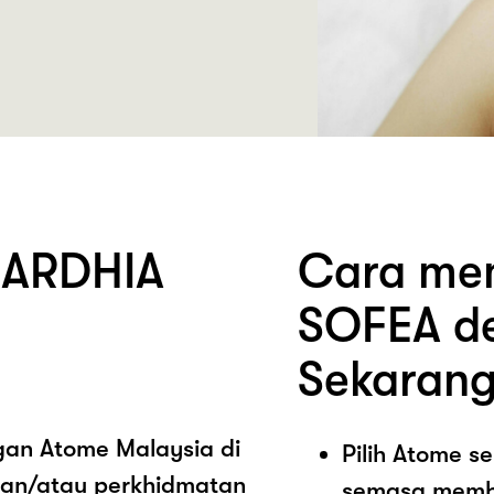
MARDHIA
Cara me
SOFEA de
Sekarang
ngan Atome Malaysia di
Pilih Atome 
an/atau perkhidmatan
semasa memb