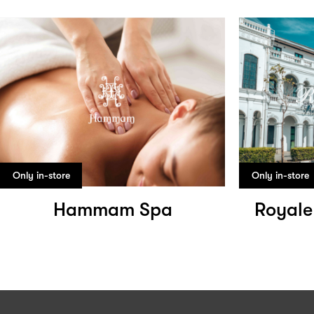
Only in-store
Only in-store
Hammam Spa
Royale