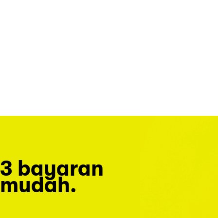
3 bayaran
mudah.