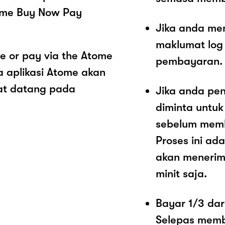
ome Buy Now Pay
Jika anda me
maklumat log
 or pay via the Atome
pembayaran.
 aplikasi Atome akan
at datang pada
Jika anda pe
diminta untu
sebelum mem
Proses ini a
akan menerim
minit saja.
Bayar 1/3 dar
Selepas memb