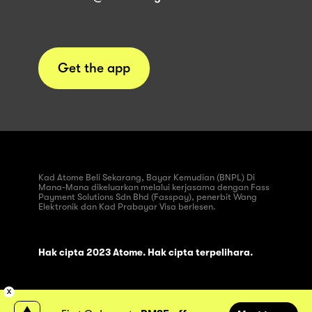
Get the app
Kad Atome Beli Sekarang, Bayar Kemudian (BNPL) Di
Mana-Mana dikeluarkan melalui kerjasama dengan Fass
Payment Solutions Sdn Bhd (Fasspay), penerbit Wang
Elektronik dan Kad Prabayar Visa berlesen.
Hak cipta 2023 Atome. Hak cipta terpelihara.