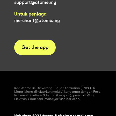
support@atome.my
Untuk peniaga
merchant@atome.my
Get the app
Kad Atome Beli Sekarang, Bayar Kemudian (BNPL) Di
Mana-Mana dikeluarkan melalui kerjasama dengan Fass
Payment Solutions Sdn Bhd (Fasspay), penerbit Wang
Elektronik dan Kad Prabayar Visa berlesen.
Hak cipta 2023 Atome. Hak cipta terpelihara.