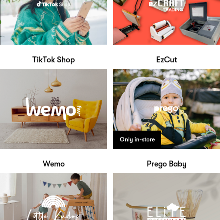
TikTok Shop
EzCut
Only in-store
Wemo
Prego Baby