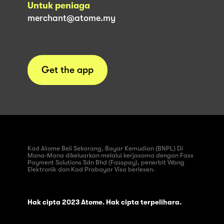
Untuk peniaga
merchant@atome.my
Get the app
Kad Atome Beli Sekarang, Bayar Kemudian (BNPL) Di
Mana-Mana dikeluarkan melalui kerjasama dengan Fass
Payment Solutions Sdn Bhd (Fasspay), penerbit Wang
Elektronik dan Kad Prabayar Visa berlesen.
Hak cipta 2023 Atome. Hak cipta terpelihara.