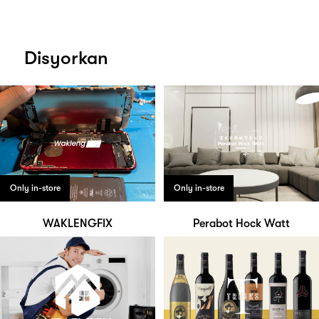
Disyorkan
Only in-store
Only in-store
WAKLENGFIX
Perabot Hock Watt