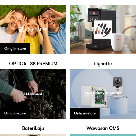
Only in-store
OPTICAL 88 PREMIUM
illycaffe
Only in-store
Only in-store
BateriLaju
Wawasan CMS