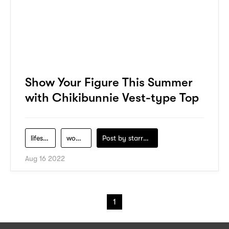
Show Your Figure This Summer
with Chikibunnie Vest-type Top
lifestye
womens-clothing
Post by
starry1989
Aug 16 2022
1